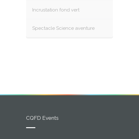
Incrustation fond vert
Spectacle Science aventure
CQFD Events