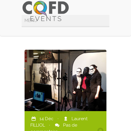
14 Déc
·
Laurent
FILLIOL
·
Pas de