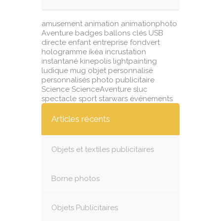
amusement
animation
animationphoto
Aventure
badges
ballons
clés USB
directe
enfant
entreprise
fondvert
hologramme
ikéa
incrustation
instantané
kinepolis
lightpainting
ludique
mug
objet
personnalisé
personnalisés
photo
publicitaire
Science
ScienceAventure
sluc
spectacle
sport
starwars
événements
Articles récents
Objets et textiles publicitaires
Borne photos
Objets Publicitaires