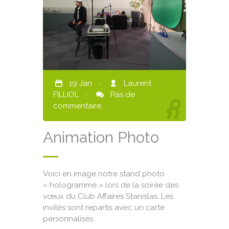
19 Jan
·
Laurent
FILLIOL
·
Pas de
commentaire
Animation Photo
Voici en image notre stand photo
« hologramme » lors de la soirée des
vœux du Club Affaires Stanislas. Les
invités sont repartis avec un carte
personnalisés.