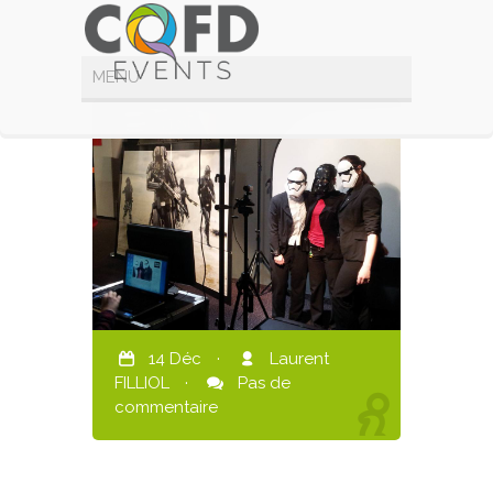
14 Déc
·
Laurent
FILLIOL
·
Pas de
commentaire