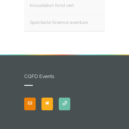
Incrustation fond vert
Spectacle Science aventure
CQFD Events