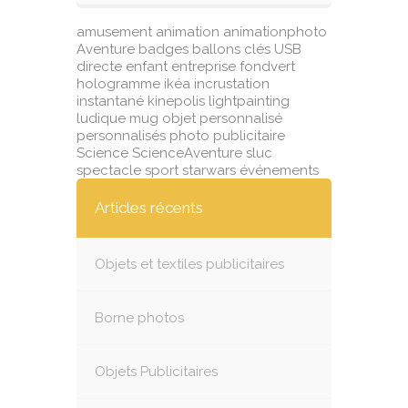
amusement
animation
animationphoto
Aventure
badges
ballons
clés USB
directe
enfant
entreprise
fondvert
hologramme
ikéa
incrustation
instantané
kinepolis
lightpainting
ludique
mug
objet
personnalisé
personnalisés
photo
publicitaire
Science
ScienceAventure
sluc
spectacle
sport
starwars
événements
Articles récents
Objets et textiles publicitaires
Borne photos
Objets Publicitaires