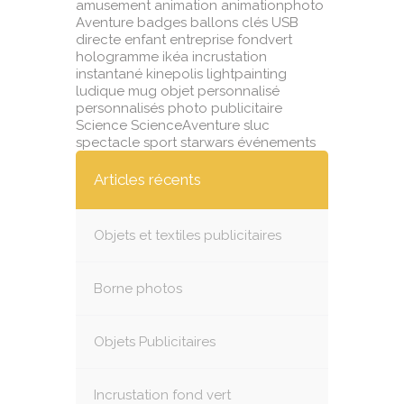
amusement
animation
animationphoto
Aventure
badges
ballons
clés USB
directe
enfant
entreprise
fondvert
hologramme
ikéa
incrustation
instantané
kinepolis
lightpainting
ludique
mug
objet
personnalisé
personnalisés
photo
publicitaire
Science
ScienceAventure
sluc
spectacle
sport
starwars
événements
Articles récents
Objets et textiles publicitaires
Borne photos
Objets Publicitaires
Incrustation fond vert