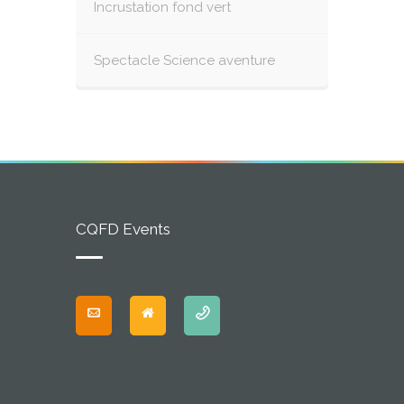
Incrustation fond vert
Spectacle Science aventure
CQFD Events