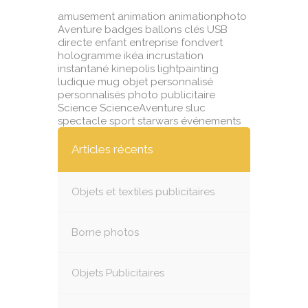
amusement
animation
animationphoto
Aventure
badges
ballons
clés USB
directe
enfant
entreprise
fondvert
hologramme
ikéa
incrustation
instantané
kinepolis
lightpainting
ludique
mug
objet
personnalisé
personnalisés
photo
publicitaire
Science
ScienceAventure
sluc
spectacle
sport
starwars
événements
Articles récents
Objets et textiles publicitaires
Borne photos
Objets Publicitaires