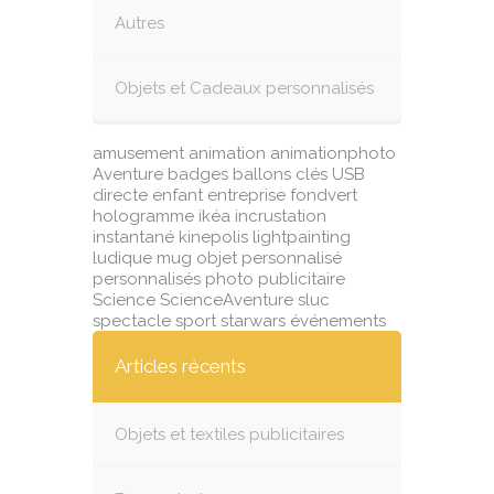
Autres
Objets et Cadeaux personnalisés
amusement
animation
animationphoto
Aventure
badges
ballons
clés USB
directe
enfant
entreprise
fondvert
hologramme
ikéa
incrustation
instantané
kinepolis
lightpainting
ludique
mug
objet
personnalisé
personnalisés
photo
publicitaire
Science
ScienceAventure
sluc
spectacle
sport
starwars
événements
Articles récents
Objets et textiles publicitaires