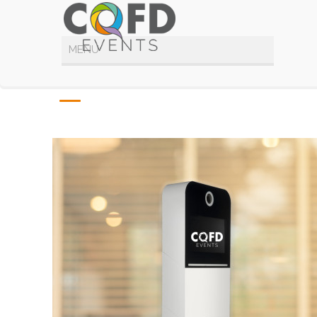
BornePhoto